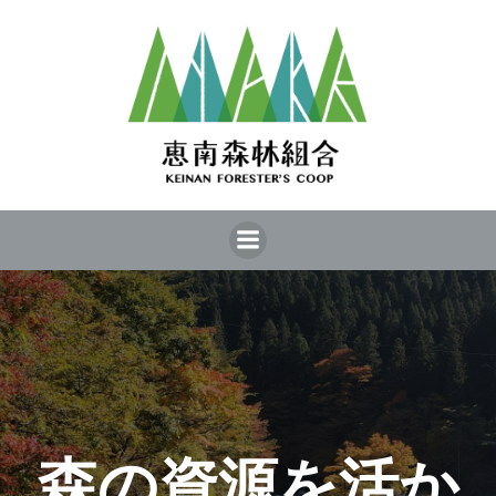
コ
ン
テ
ン
ツ
へ
ス
キ
ッ
プ
森の資源を活か